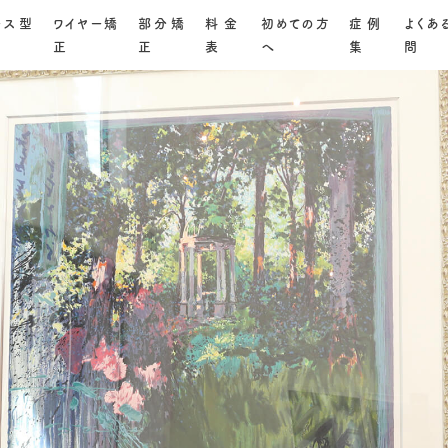
ース型
ワイヤー矯
部分矯
料金
初めての方
症例
よくあ
正
正
表
へ
集
問