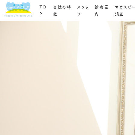
TO
当院の特
スタッ
診療案
マウスピ
P
徴
フ
内
矯正