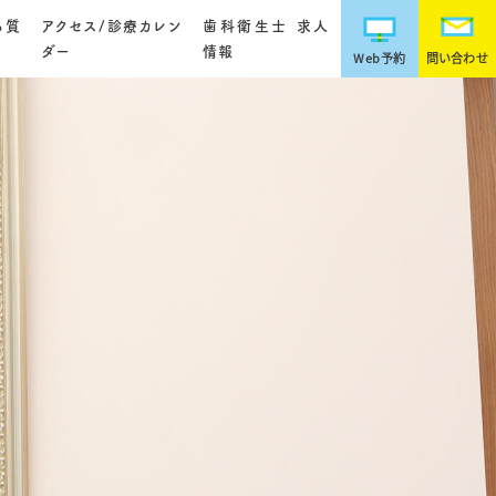
る質
アクセス/診療カレン
歯科衛生士 求人
ダー
情報
Web予約
問い合わせ