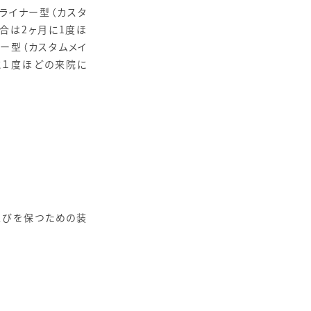
ライナー型（カスタ
場合は2ヶ月に1度ほ
ナー型（カスタムメイ
に１度ほどの来院に
並びを保つための装